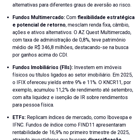
alternativas para diferentes graus de aversão ao risco.
Fundos Multimercado
:
Com
flexibilidade estratégica
e potencial de retorno
, mesclam renda fixa, câmbio,
ações e ativos alternativos. O AZ Quest Multimercado,
com taxa de administração de 0,8%, teve patrimônio
médio de R$ 346,8 milhões, destacando-se na busca
por ganhos acima do CDI.
Fundos Imobiliários (FIIs)
:
Investem em imóveis
físicos ou títulos ligados ao setor imobiliário. Em 2025,
o IFIX ofereceu yields entre 9% e 11%. O KNCR11, por
exemplo, acumulou 11,2% de rendimento até setembro,
com alta liquidez e isenção de IR sobre rendimentos
para pessoa física.
ETFs
:
Replicam índices de mercado, como Ibovespa e
IFNC. Fundos de índice como FIND11 apresentaram
rentabilidade de 16,9% no primeiro trimestre de 2025,
atraindo investidores que buscam
diversificação