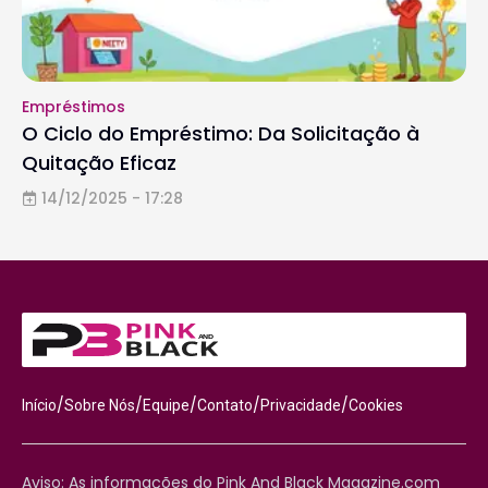
Empréstimos
O Ciclo do Empréstimo: Da Solicitação à
Quitação Eficaz
14/12/2025 - 17:28
/
/
/
/
/
Início
Sobre Nós
Equipe
Contato
Privacidade
Cookies
Aviso: As informações do Pink And Black Magazine.com