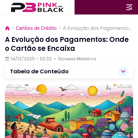
A Evolução dos Pagamentos:
>
Cartões de Crédito
>
Onde o Cartão se Encaixa
A Evolução dos Pagamentos: Onde
o Cartão se Encaixa
14/12/2025 - 02:33
•
Giovanni Medeiros
Tabela de Conteúdo