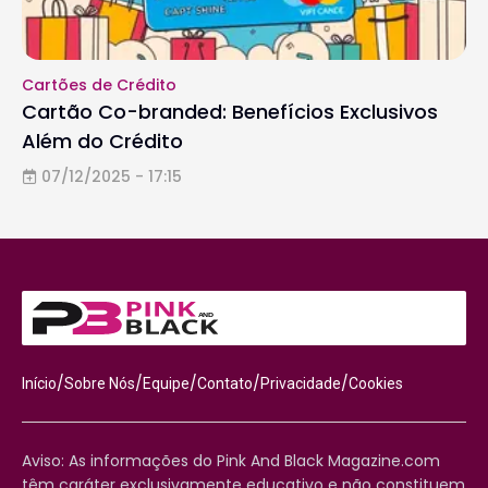
Cartões de Crédito
Cartão Co-branded: Benefícios Exclusivos
Além do Crédito
07/12/2025 - 17:15
/
/
/
/
/
Início
Sobre Nós
Equipe
Contato
Privacidade
Cookies
Aviso: As informações do Pink And Black Magazine.com
têm caráter exclusivamente educativo e não constituem