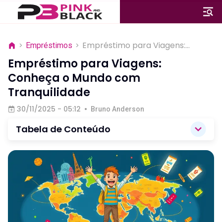
Empréstimo para Viagens:
>
Empréstimos
>
Conheça o Mundo com
Empréstimo para Viagens:
Tranquilidade
Conheça o Mundo com
Tranquilidade
30/11/2025 - 05:12
•
Bruno Anderson
Tabela de Conteúdo