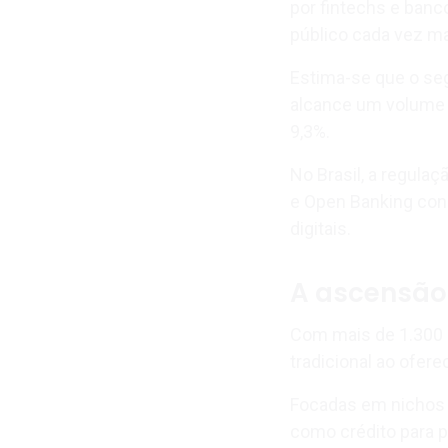
por fintechs e banc
público cada vez ma
Estima-se que o se
alcance um volume
9,3%.
No Brasil, a regula
e Open Banking cons
digitais.
A ascensão 
Com mais de 1.300 s
tradicional ao ofer
Focadas em nichos e
como crédito para 