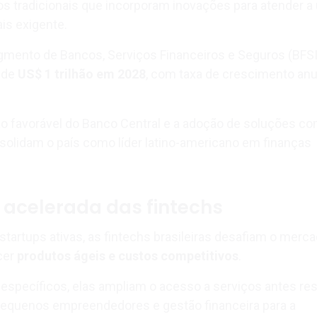
os tradicionais que incorporam inovações para atender a
is exigente.
gmento de Bancos, Serviços Financeiros e Seguros (BFSI
 de
US$ 1 trilhão em 2028
, com taxa de crescimento anu
ção favorável do Banco Central e a adoção de soluções co
olidam o país como líder latino-americano em finanças
acelerada das fintechs
tartups ativas, as fintechs brasileiras desafiam o merc
ecer
produtos ágeis e custos competitivos
.
specíficos, elas ampliam o acesso a serviços antes rest
pequenos empreendedores e gestão financeira para a