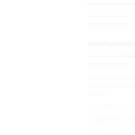
população desbanca
Casos de sucesso m
aberta e aceleram a
Inteligênci
Atualmente,
72% das
análise de crédito 
Os agentes autônom
ajustando carteiras
humana.
Gestão de risco
Atendimento ao c
Otimização de p