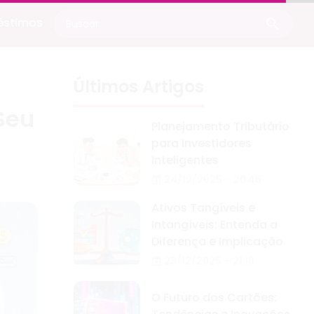
éstimos
Últimos Artigos
Seu
Planejamento Tributário
para Investidores
Inteligentes
24/12/2025 - 20:46
Ativos Tangíveis e
Intangíveis: Entenda a
Diferença e Implicação
23/12/2025 - 21:18
O Futuro dos Cartões: