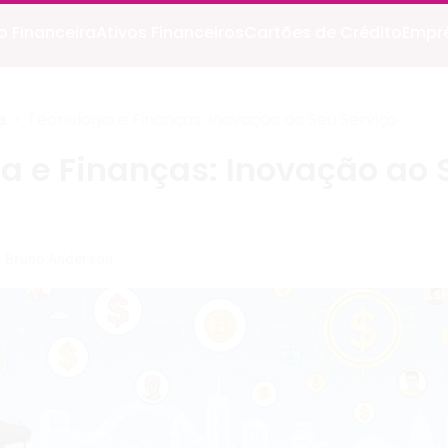
 Financeira
Ativos Financeiros
Cartões de Crédito
Empr
>
Tecnologia e Finanças: Inovação ao Seu Serviço
a
a e Finanças: Inovação ao 
Bruno Anderson