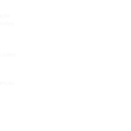
ação
portes.
s como
venção