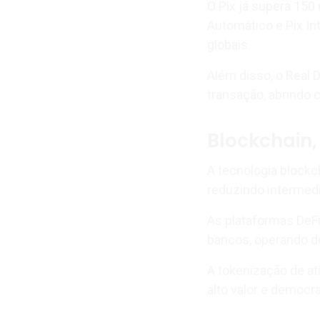
O Pix já supera 150
Automático e Pix I
globais.
Além disso, o Real D
transação, abrindo
Blockchain,
A tecnologia blockc
reduzindo intermedi
As plataformas DeF
bancos, operando d
A tokenização de ati
alto valor e democra