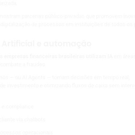
rizada.
ostram parcerias público-privadas que promovem inov
 digitalização de processos em instituições de todos os 
a Artificial e automação
 empresas financeiras brasileiras utilizam IA
em área
e combate a fraudes.
os — ou AI Agents — tomam decisões em tempo real,
 de investimento e otimizando fluxos de caixa sem inter
s e compliance
liente via chatbots
rocessos operacionais