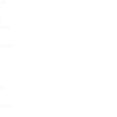
 um
)
al de
mo Pix
ado
ritos,