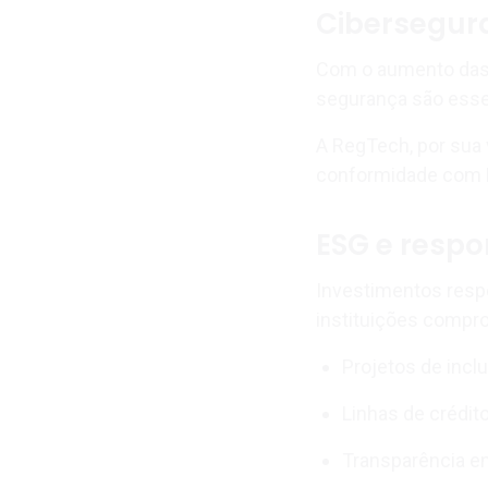
Cibersegur
Com o aumento das
segurança são essen
A RegTech, por sua 
conformidade com L
ESG e respo
Investimentos resp
instituições compro
Projetos de incl
Linhas de crédit
Transparência em