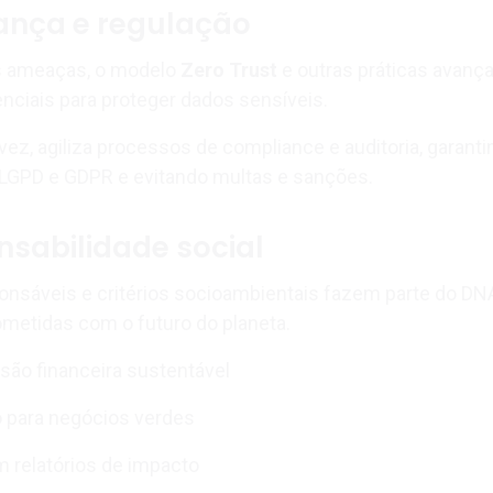
ança e regulação
 ameaças, o modelo
Zero Trust
e outras práticas avanç
ciais para proteger dados sensíveis.
vez, agiliza processos de compliance e auditoria, garant
GPD e GDPR e evitando multas e sanções.
nsabilidade social
onsáveis e critérios socioambientais fazem parte do DN
metidas com o futuro do planeta.
usão financeira sustentável
o para negócios verdes
 relatórios de impacto