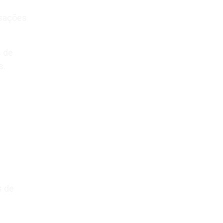
nsações
s de
s.
s de