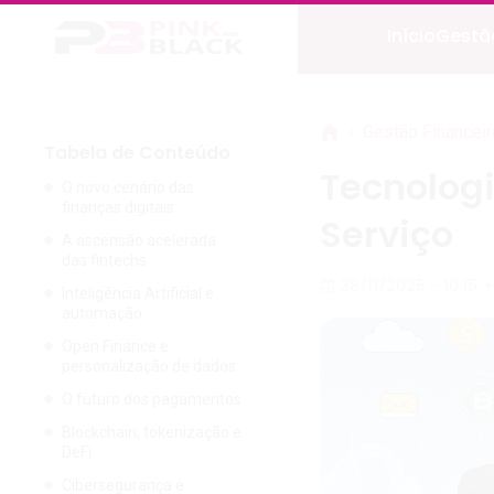
Início
Gestão
>
Gestão Financeir
Tabela de Conteúdo
Tecnologi
O novo cenário das
finanças digitais
Serviço
A ascensão acelerada
das fintechs
28/11/2025 - 10:15
•
Inteligência Artificial e
automação
Open Finance e
personalização de dados
O futuro dos pagamentos
Blockchain, tokenização e
DeFi
Cibersegurança e