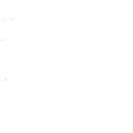
adas de
indo
A de