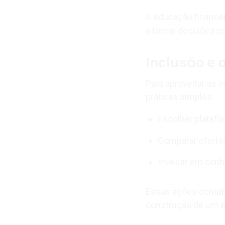
A educação financeir
a tomar decisões c
Inclusão e 
Para aproveitar as
práticas simples:
Escolher plataf
Comparar oferta
Investir em conh
Essas ações contr
construção de um e