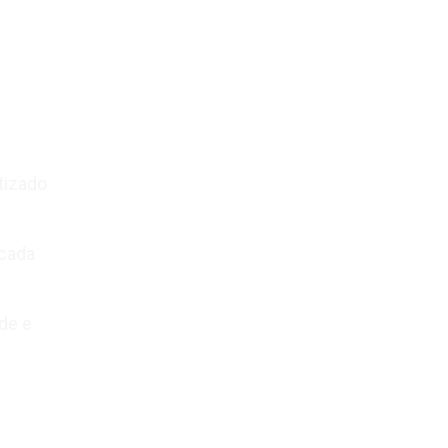
tizado
 cada
de e